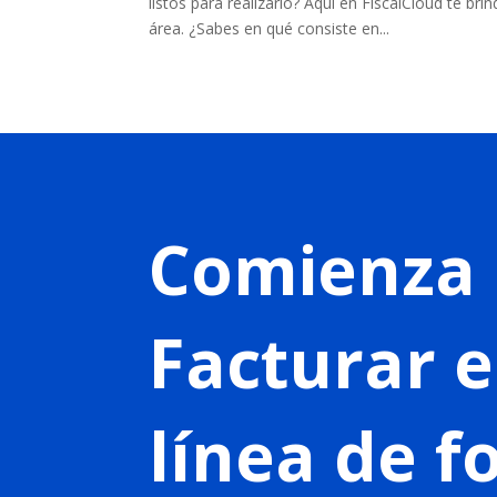
listos para realizarlo? Aquí en FiscalCloud te b
área. ¿Sabes en qué consiste en...
Comienza 
Facturar 
línea de 