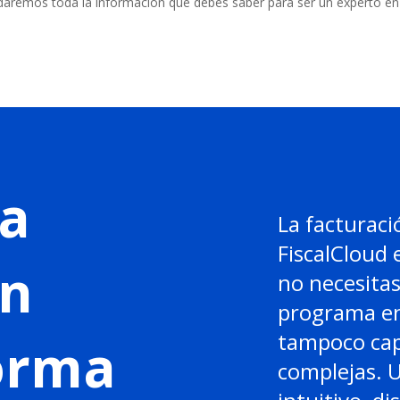
rindaremos toda la información que debes saber para ser un experto en
a
La facturaci
FiscalCloud 
en
no necesitas
programa en
tampoco cap
forma
complejas. 