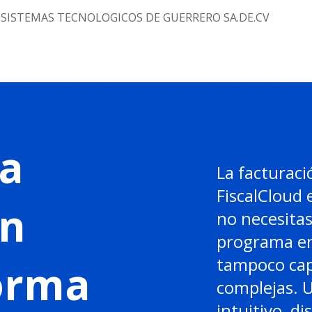
SISTEMAS TECNOLOGICOS DE GUERRERO SA.DE.CV
a
La facturaci
FiscalCloud 
en
no necesitas
programa en
tampoco cap
forma
complejas. 
intuitivo, di