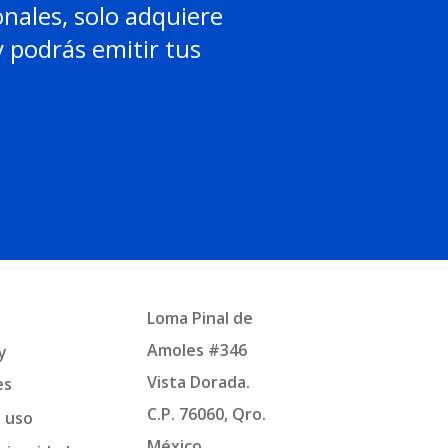
onales, solo adquiere
 podrás emitir tus
Loma Pinal de
Amoles #346
y
Vista Dorada.
es
C.P. 76060, Qro.
e uso
México.