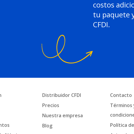
costos adici
tu paquete y
CFDI.
n
Distribuidor CFDI
Contacto
a
Precios
Términos 
condicion
Nuestra empresa
ntos
Política d
Blog