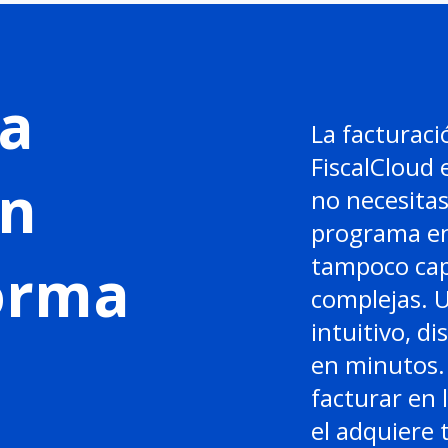
a
La facturaci
FiscalCloud 
en
no necesitas
programa en
tampoco cap
forma
complejas. 
intuitivo, di
en minutos. 
facturar en 
el adquiere 