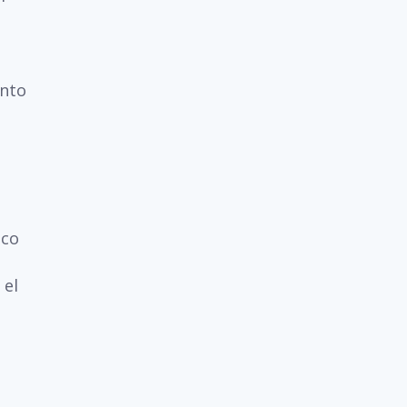
ento
ico
 el