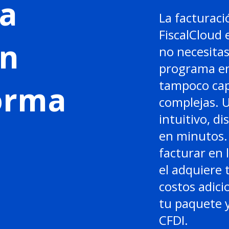
a
La facturaci
FiscalCloud 
en
no necesitas
programa en
tampoco cap
forma
complejas. 
intuitivo, di
en minutos. 
facturar en 
el adquiere 
costos adici
tu paquete y
CFDI.