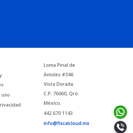
Loma Pinal de
Amoles #346
y
Vista Dorada.
es
C.P. 76060, Qro.
e uso
México.
rivacidad
442 670 1143
info@fiscalcloud.mx