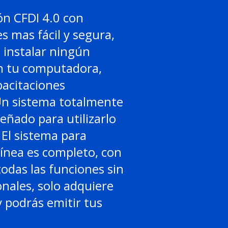
ón CFDI 4.0 con
es mas fácil y segura,
 instalar ningún
 tu computadora,
acitaciones
Un sistema totalmente
señado para utilizarlo
El sistema para
línea es completo, con
todas las funciones sin
onales, solo adquiere
 podrás emitir tus