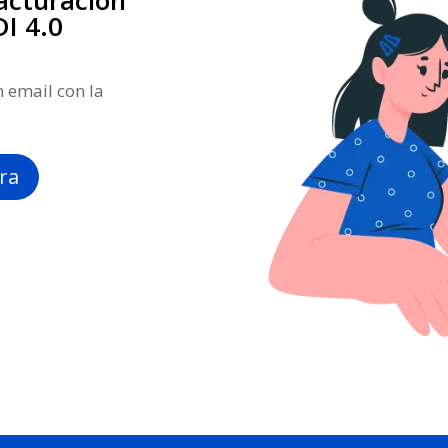
Facturación
DI 4.0
n email con la
ra