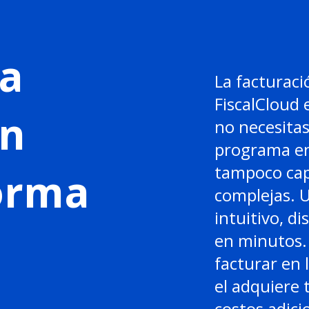
a
La facturaci
FiscalCloud 
en
no necesitas
programa en
tampoco cap
forma
complejas. 
intuitivo, di
en minutos. 
facturar en 
el adquiere 
costos adici