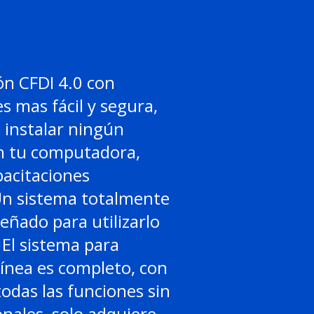
ón CFDI 4.0 con
es mas fácil y segura,
 instalar ningún
 tu computadora,
acitaciones
Un sistema totalmente
señado para utilizarlo
El sistema para
línea es completo, con
todas las funciones sin
onales, solo adquiere