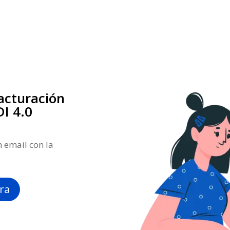
Facturación
DI 4.0
n email con la
ra