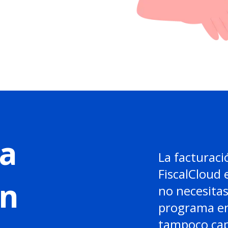
a
La facturaci
FiscalCloud 
en
no necesitas
programa en
tampoco cap