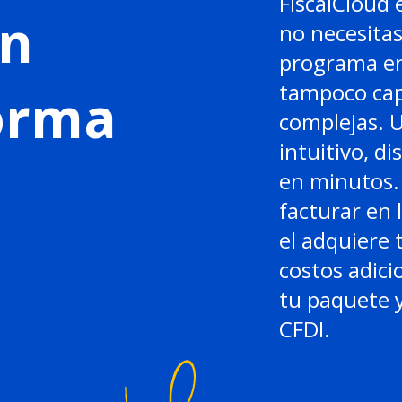
FiscalCloud 
en
no necesitas
programa en
tampoco cap
forma
complejas. 
intuitivo, di
en minutos. 
facturar en 
el adquiere 
costos adici
tu paquete y
CFDI.