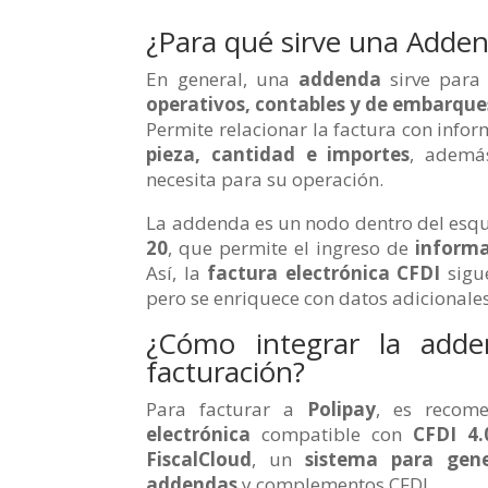
¿Para qué sirve una Adde
En general, una
addenda
sirve para 
operativos, contables y de embarque
Permite relacionar la factura con info
pieza, cantidad e importes
, ademá
necesita para su operación.
La addenda es un nodo dentro del esqu
20
, que permite el ingreso de
informac
Así, la
factura electrónica CFDI
sigue
pero se enriquece con datos adicionales 
¿Cómo integrar la adde
facturación?
Para facturar a
Polipay
, es recom
electrónica
compatible con
CFDI 4.
FiscalCloud
, un
sistema para gene
addendas
y complementos CFDI.