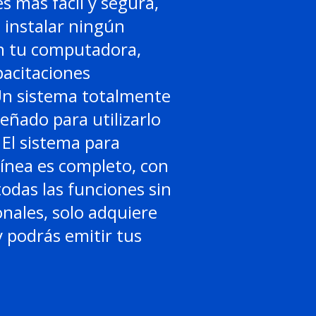
es mas fácil y segura,
 instalar ningún
 tu computadora,
acitaciones
Un sistema totalmente
señado para utilizarlo
El sistema para
línea es completo, con
todas las funciones sin
onales, solo adquiere
 podrás emitir tus