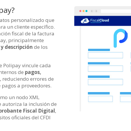
pay?
atos personalizado que
ra un cliente específico.
ión fiscal de la factura
pay, principalmente
 y descripción
de los
 Polipay vincule cada
internos de
pagos,
o
, reduciendo errores de
e pagos a proveedores.
como un nodo XML
e autoriza la inclusión de
robante Fiscal Digital
,
itos oficiales del CFDI