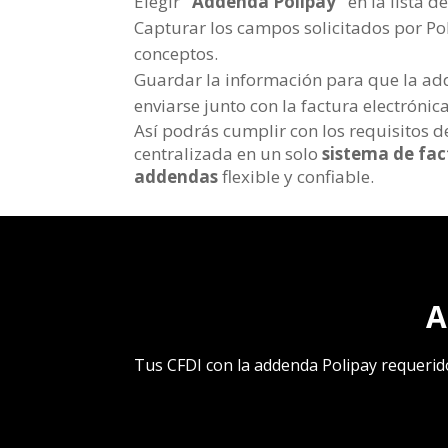
Elegir
“Addenda Polipay”
en la lista 
Capturar los campos solicitados por Po
conceptos.
Guardar la información para que la ad
enviarse junto con la factura electrónica
Así podrás cumplir con los requisitos 
centralizada en un solo
sistema de fac
addendas
flexible y confiable.
A
Tus CFDI con la addenda Polipay requerido 