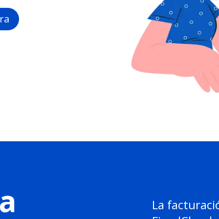
ra
a
La facturaci