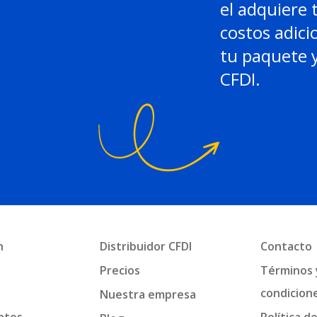
el adquiere 
costos adici
tu paquete y
CFDI.
n
Distribuidor CFDI
Contacto
a
Precios
Términos 
condicion
Nuestra empresa
ntos
Política d