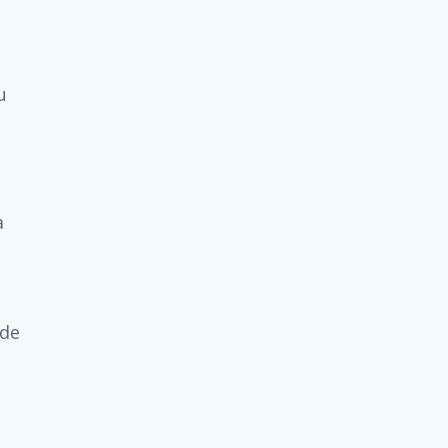
u
a
 de
u