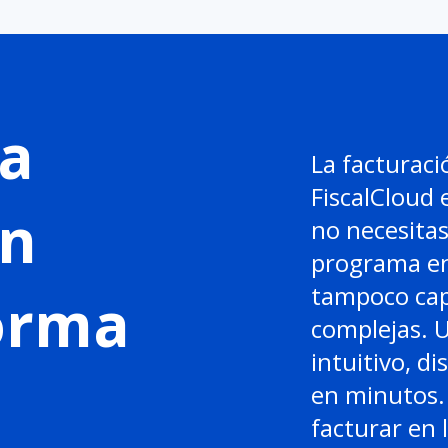
a
La facturaci
FiscalCloud 
en
no necesitas
programa en
tampoco cap
forma
complejas. 
intuitivo, di
en minutos. 
facturar en 