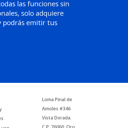
todas las funciones sin
onales, solo adquiere
 podrás emitir tus
Loma Pinal de
Amoles #346
y
Vista Dorada.
es
C.P. 76060, Qro.
e uso