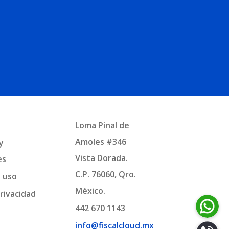
Loma Pinal de
Amoles #346
y
Vista Dorada.
es
C.P. 76060, Qro.
e uso
México.
rivacidad
442 670 1143
info@fiscalcloud.mx