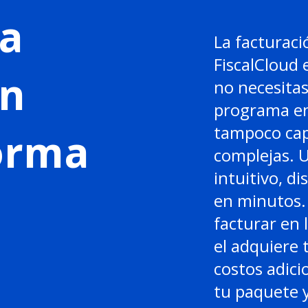
a
La facturaci
FiscalCloud 
en
no necesitas
programa en
tampoco cap
forma
complejas. 
intuitivo, di
en minutos. 
facturar en 
el adquiere 
costos adici
tu paquete y