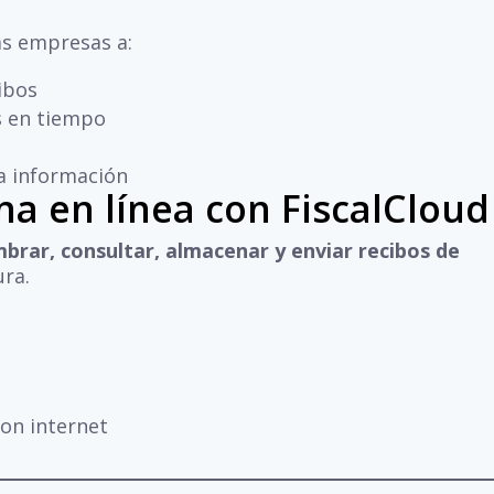
as empresas a:
ibos
es en tiempo
la información
a en línea con FiscalCloud
mbrar, consultar, almacenar y enviar recibos de
ura.
con internet