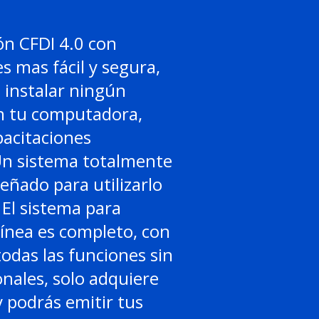
ón CFDI 4.0 con
es mas fácil y segura,
 instalar ningún
 tu computadora,
acitaciones
Un sistema totalmente
señado para utilizarlo
El sistema para
línea es completo, con
todas las funciones sin
onales, solo adquiere
 podrás emitir tus