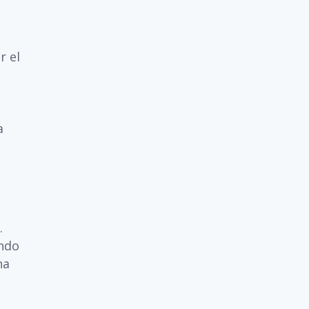
r el
a
.
endo
na