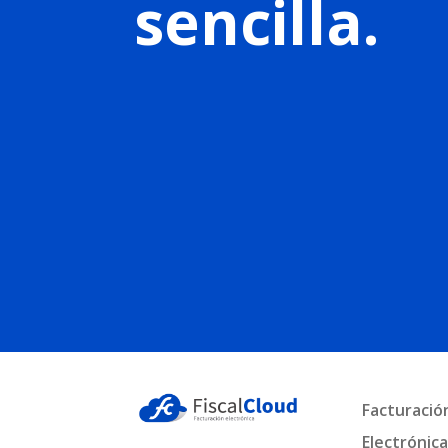
sencilla.
Facturació
Electrónic