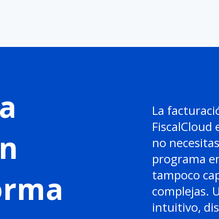
a
La facturaci
FiscalCloud 
en
no necesitas
programa en
tampoco cap
forma
complejas. 
intuitivo, di