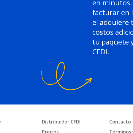
en minutos. 
facturar en 
el adquiere 
costos adici
tu paquete y
CFDI.
n
Distribuidor CFDI
Contacto
a
Precios
Términos 